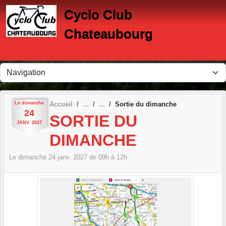
Panneau de gestion des cookies
Cyclo Club
Chateaubourg
Le
dimanche
Accueil
Sortie du dimanche
24
SORTIE DU
JANV.
2027
DIMANCHE
Le
dimanche
24
janv.
2027
de 09h à 12h