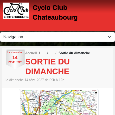
Panneau de gestion des cookies
Cyclo Club
Chateaubourg
Le
dimanche
Accueil
Sortie du dimanche
14
SORTIE DU
FÉVR.
2027
DIMANCHE
Le
dimanche
14
févr.
2027
de 09h à 12h