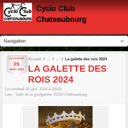
Panneau de gestion des cookies
Cyclo Club
Chateaubourg
Le
vendredi
Accueil
La galette des rois 2024
05
LA GALETTE DES
JANV.
2024
ROIS 2024
Le
vendredi
05
janv.
2024
à 20h30
Lieu :
Salle de la goulgatière
35220
Châteaubourg